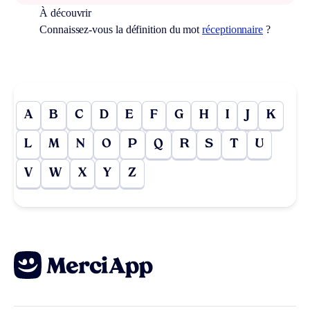
À découvrir
Connaissez-vous la définition du mot
réceptionnaire
?
A
B
C
D
E
F
G
H
I
J
K
L
M
N
O
P
Q
R
S
T
U
V
W
X
Y
Z