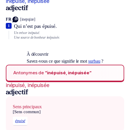
inépuisé, inépuisée
adjectif
FR
[inepɥize]
Qui n’est pas épuisé.
1
Un trésor inépuisé.
Une source de bonheur inépuisée.
À découvrir
Savez-vous ce que signifie le mot
surbau
?
Antonymes de
“inépuisé, inépuisée“
inépuisé, inépuisée
adjectif
Sens principaux
[Sens commun]
épuisé