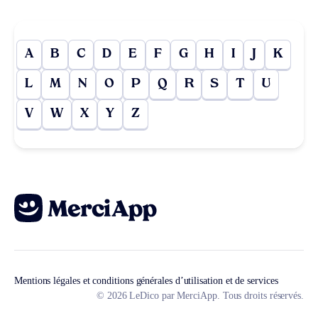
A
B
C
D
E
F
G
H
I
J
K
L
M
N
O
P
Q
R
S
T
U
V
W
X
Y
Z
Mentions légales et conditions générales d’utilisation et de services
© 2026 LeDico par MerciApp. Tous droits réservés.