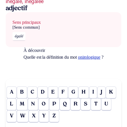
inégalé, inégalée
adjectif
Sens principaux
[Sens commun]
égalé
À découvrir
Quelle est la définition du mot
onirologique
?
A
B
C
D
E
F
G
H
I
J
K
L
M
N
O
P
Q
R
S
T
U
V
W
X
Y
Z