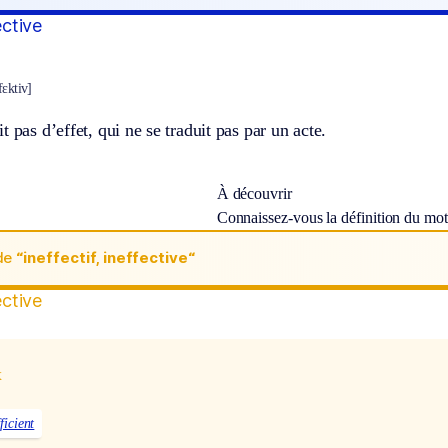
ective
fɛktiv]
t pas d’effet, qui ne se traduit pas par un acte.
À découvrir
Connaissez-vous la définition du mo
de
“ineffectif, ineffective“
ective
x
ficient