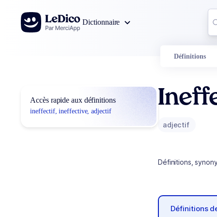
Aller au contenu
Co
Dictionnaire
0
r
Définitions
Ineff
Accès rapide aux définitions
ineffectif, ineffective, adjectif
adjectif
Définitions, synon
Définitions 