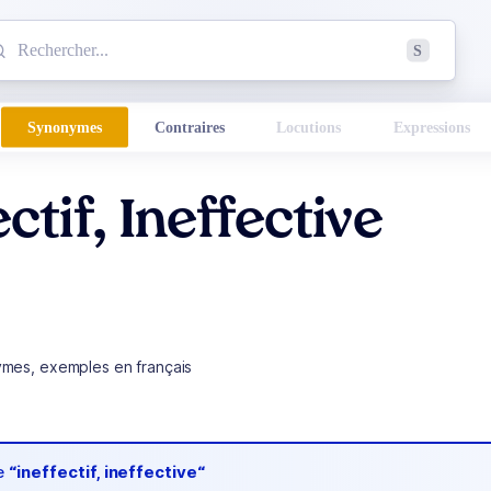
mmencez à chercher un mot dans le dictionnaire :
S
esults found.
Synonymes
Contraires
Locutions
Expressions
ectif, Ineffective
ymes, exemples en français
de
“ineffectif, ineffective“