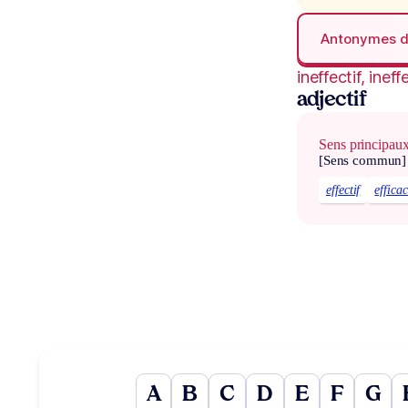
Antonymes 
ineffectif, ineff
adjectif
Sens principau
[Sens commun]
effectif
effica
A
B
C
D
E
F
G