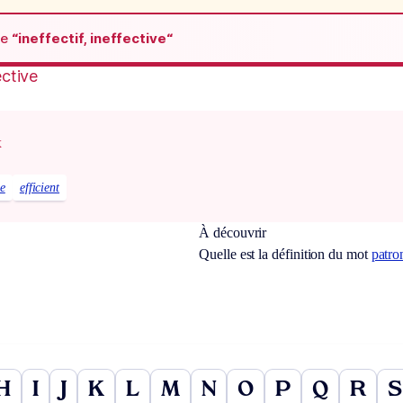
de
“ineffectif, ineffective“
ective
x
ce
efficient
À découvrir
Quelle est la définition du mot
patr
H
I
J
K
L
M
N
O
P
Q
R
S