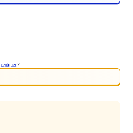
t
repiquer
?