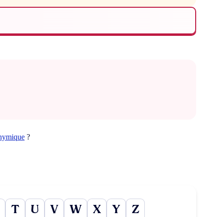
onymique
?
T
U
V
W
X
Y
Z