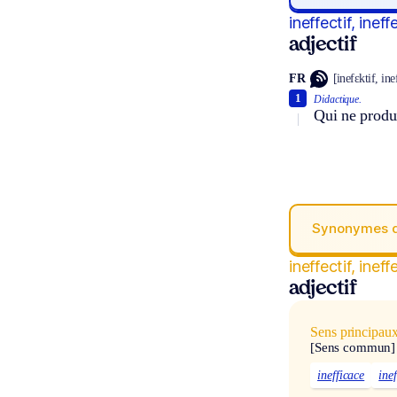
ineffectif, ineff
adjectif
FR
[inefɛktif, ine
1
Didactique.
Qui ne produi
Synonymes 
ineffectif, ineff
adjectif
Sens principau
[Sens commun]
inefficace
inef