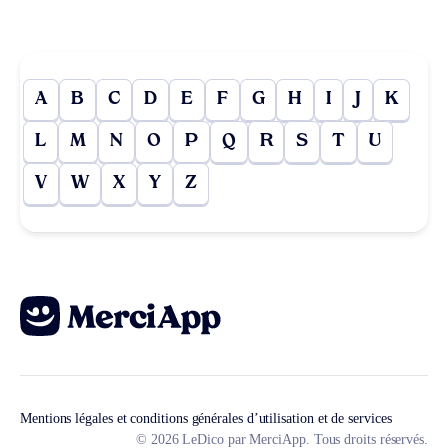
A
B
C
D
E
F
G
H
I
J
K
L
M
N
O
P
Q
R
S
T
U
V
W
X
Y
Z
Mentions légales et conditions générales d’utilisation et de services
© 2026 LeDico par MerciApp. Tous droits réservés.