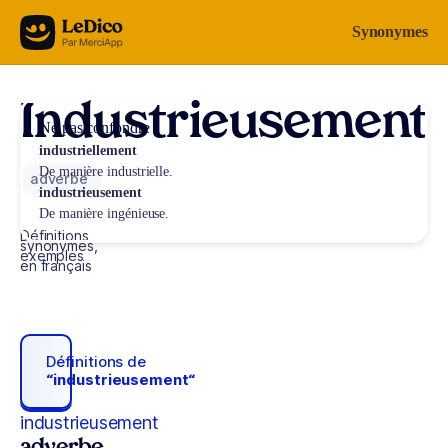
Aller au contenu
Synonymes
Industrieusement
Ne pas confondre
industriellement
De manière industrielle.
adverbe
industrieusement
De manière ingénieuse.
Définitions,
synonymes,
exemples
en français
Définitions de
“industrieusement“
industrieusement