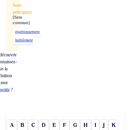
Sens
principaux
[Sens
commun]
ingénieusement
habilement
découvrir
nnaissez-
us la
inition
 mot
sentir
?
A
B
C
D
E
F
G
H
I
J
K