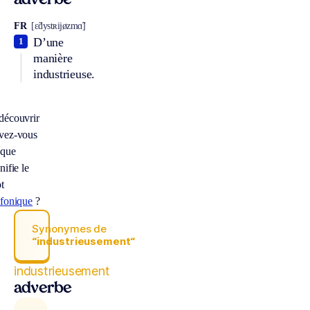
adverbe
FR
[ɛ̃dystʀijøzmɑ̃]
D’une
1
manière
industrieuse.
découvrir
vez-vous
 que
nifie le
t
lfonique
?
Synonymes de
“industrieusement“
industrieusement
adverbe