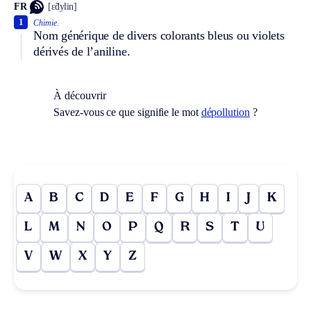
FR
[ɛ̃dylin]
1
Chimie.
Nom générique de divers colorants bleus ou violets
dérivés de l’aniline.
À découvrir
Savez-vous ce que signifie le mot
dépollution
?
A
B
C
D
E
F
G
H
I
J
K
L
M
N
O
P
Q
R
S
T
U
V
W
X
Y
Z