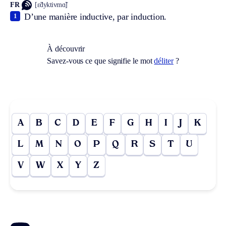
FR
[ɛ̃dyktivmɑ̃]
D’une manière inductive, par induction.
1
À découvrir
Savez-vous ce que signifie le mot
déliter
?
A
B
C
D
E
F
G
H
I
J
K
L
M
N
O
P
Q
R
S
T
U
V
W
X
Y
Z