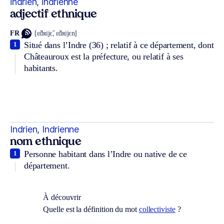
indrien, indrienne
adjectif ethnique
FR
[ɛ̃dʀijɛ̃, ɛ̃dʀijɛn]
Situé dans l’Indre (36) ; relatif à ce département, dont
1
Châteauroux est la préfecture, ou relatif à ses
habitants.
Indrien, Indrienne
nom ethnique
Personne habitant dans l’Indre ou native de ce
1
département.
À découvrir
Quelle est la définition du mot
collectiviste
?