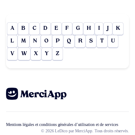
A
B
C
D
E
F
G
H
I
J
K
L
M
N
O
P
Q
R
S
T
U
V
W
X
Y
Z
Mentions légales et conditions générales d’utilisation et de services
© 2026 LeDico par MerciApp. Tous droits réservés.