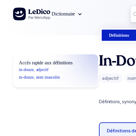
Aller au contenu
Co
Dictionnaire
0
r
Définitions
In-D
Accès rapide aux définitions
in-douze, adjectif
in-douze, nom masculin
adjectif
nom
Définitions, synon
Définitions 