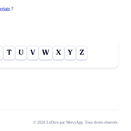
ertain
?
T
U
V
W
X
Y
Z
© 2026 LeDico par MerciApp. Tous droits réservés.