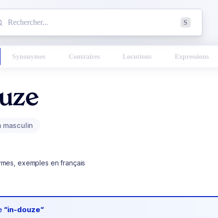
mmencez à chercher un mot dans le dictionnaire :
S
esults found.
Synonymes
Contraires
Locutions
Expressions
ouze
 masculin
ymes, exemples en français
de
“in-douze“