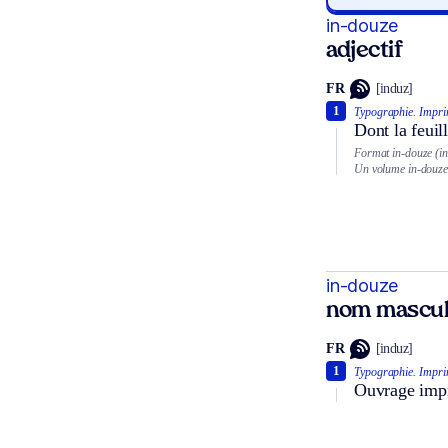
in-douze
adjectif
FR
[induz]
1
Typographie.
Impri
Dont la feuil
Format in-douze (in
Un volume in-douze
in-douze
nom mascul
FR
[induz]
1
Typographie.
Impri
Ouvrage impr