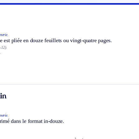
merie.
le est pliée en douze feuillets ou vingt-quatre pages.
-12).
.
in
merie.
imé dans le format in-douze.