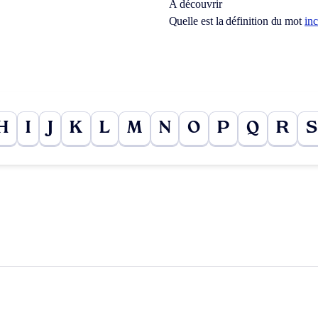
À découvrir
Quelle est la définition du mot
inc
H
I
J
K
L
M
N
O
P
Q
R
S