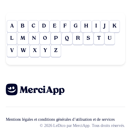
A
B
C
D
E
F
G
H
I
J
K
L
M
N
O
P
Q
R
S
T
U
V
W
X
Y
Z
Mentions légales et conditions générales d’utilisation et de services
© 2026 LeDico par MerciApp. Tous droits réservés.