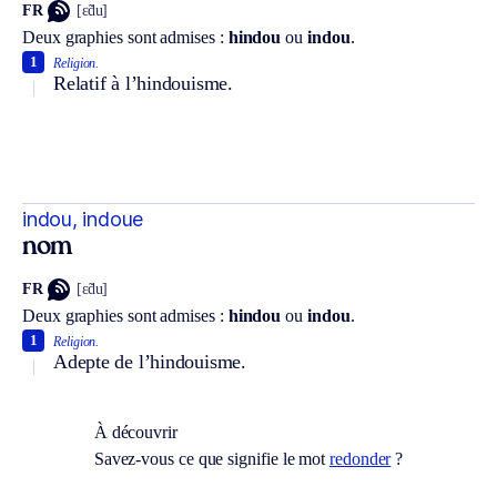
FR
[ɛ̃du]
Deux graphies sont admises :
hindou
ou
indou
.
1
Religion.
Relatif à l’hindouisme.
indou, indoue
nom
FR
[ɛ̃du]
Deux graphies sont admises :
hindou
ou
indou
.
1
Religion.
Adepte de l’hindouisme.
À découvrir
Savez-vous ce que signifie le mot
redonder
?