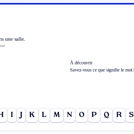
ns une salle.
oor.
À découvrir
Savez-vous ce que signifie le mot
H
I
J
K
L
M
N
O
P
Q
R
S