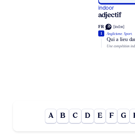
indoor
adjectif
FR
[indɔʀ]
1
Anglicisme.
Sport.
Qui a lieu da
Une compétition ind
A
B
C
D
E
F
G