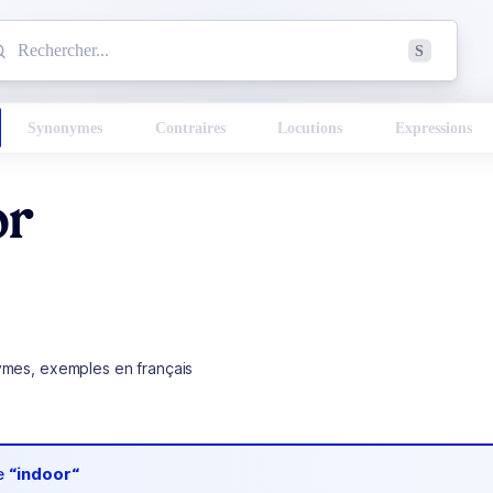
mmencez à chercher un mot dans le dictionnaire :
S
esults found.
Synonymes
Contraires
Locutions
Expressions
or
ymes, exemples en français
de
“indoor“