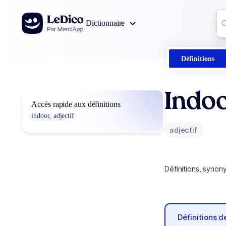
Aller au contenu
Co
Dictionnaire
0
r
Définitions
Indo
Accès rapide aux définitions
indoor, adjectif
adjectif
Définitions, synon
Définitions 