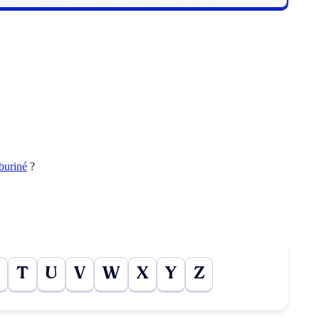
buriné
?
T
U
V
W
X
Y
Z