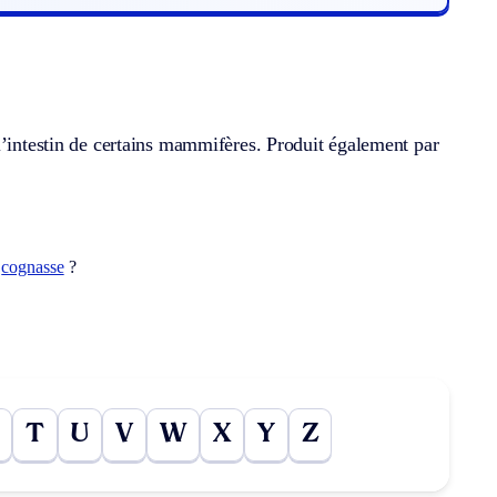
l’intestin de certains mammifères. Produit également par
t
cognasse
?
T
U
V
W
X
Y
Z