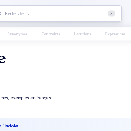
mmencez à chercher un mot dans le dictionnaire :
S
esults found.
Synonymes
Contraires
Locutions
Expressions
e
ymes, exemples en français
de
“indole“