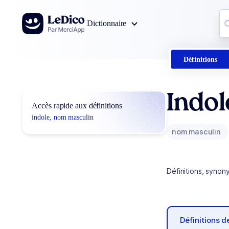
Aller au contenu
Co
Dictionnaire
0
r
Définitions
Indol
Accès rapide aux définitions
indole, nom masculin
nom masculin
Définitions, synon
Définitions 