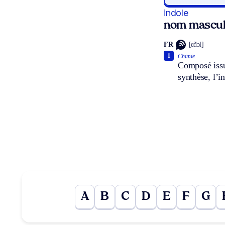
indole
nom mascul
FR
[ɛ̃dɔl]
1
Chimie.
Composé issu 
synthèse, l’i
A
B
C
D
E
F
G