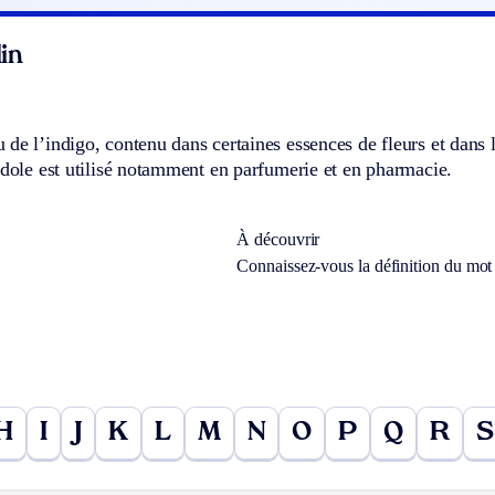
in
de l’indigo, contenu dans certaines essences de fleurs et dans 
ndole est utilisé notamment en parfumerie et en pharmacie.
À découvrir
Connaissez-vous la définition du mo
H
I
J
K
L
M
N
O
P
Q
R
S