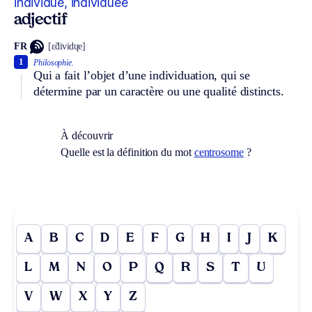
individué, individuée
adjectif
FR
[ɛ̃dividɥe]
1
Philosophie.
Qui a fait l’objet d’une individuation, qui se
détermine par un caractère ou une qualité distincts.
À découvrir
Quelle est la définition du mot
centrosome
?
A
B
C
D
E
F
G
H
I
J
K
L
M
N
O
P
Q
R
S
T
U
V
W
X
Y
Z