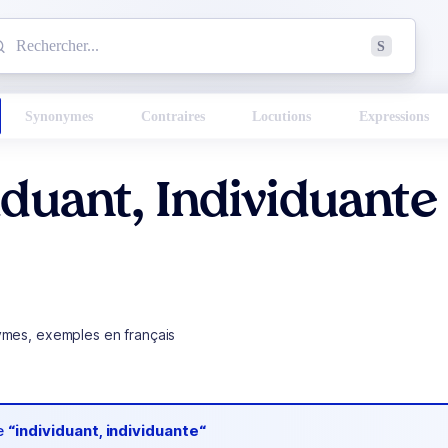
mmencez à chercher un mot dans le dictionnaire :
S
esults found.
Synonymes
Contraires
Locutions
Expressions
iduant, Individuante
ymes, exemples en français
de
“individuant, individuante“