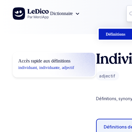
Aller au contenu
Co
Dictionnaire
0
r
Définitions
Indiv
Accès rapide aux définitions
individuant, individuante, adjectif
adjectif
Définitions, synon
Définitions 