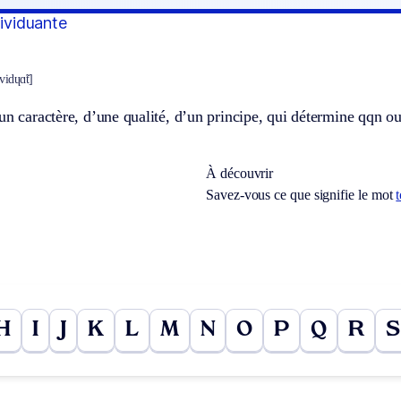
dividuante
ividɥɑ̃t]
un caractère, d’une qualité, d’un principe, qui détermine qqn ou
À découvrir
Savez-vous ce que signifie le mot
H
I
J
K
L
M
N
O
P
Q
R
S