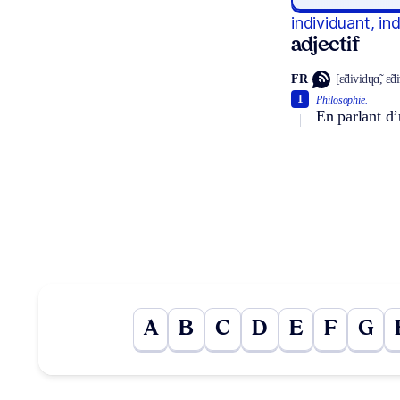
individuant, in
adjectif
FR
[ɛ̃dividɥɑ̃, ɛ̃d
1
Philosophie.
En parlant d’
A
B
C
D
E
F
G