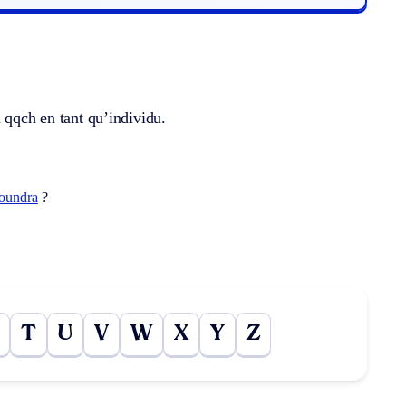
 qqch en tant qu’individu.
toundra
?
T
U
V
W
X
Y
Z