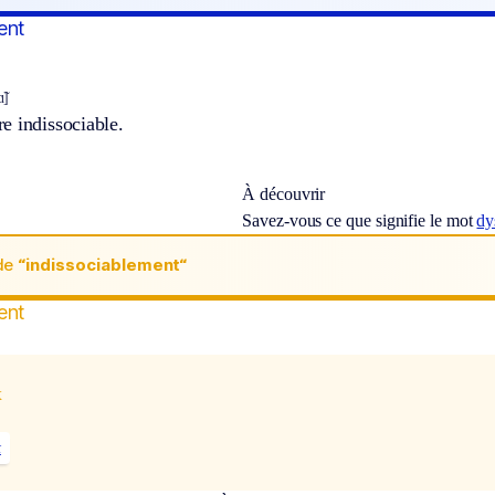
ent
̃]
e indissociable.
À découvrir
Savez-vous ce que signifie le mot
dy
de
“indissociablement“
ent
x
t