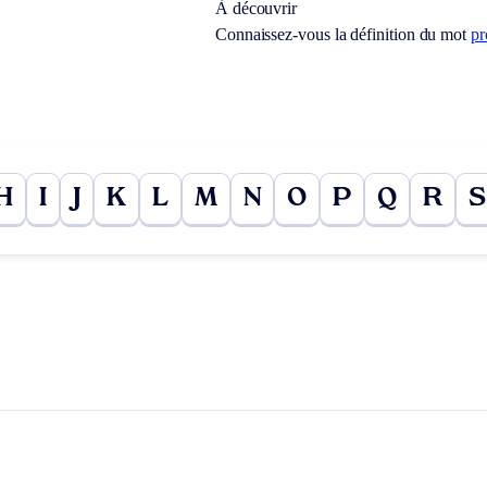
À découvrir
Connaissez-vous la définition du mot
pr
H
I
J
K
L
M
N
O
P
Q
R
S