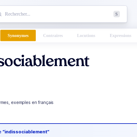
mmencez à chercher un mot dans le dictionnaire :
S
esults found.
Synonymes
Contraires
Locutions
Expressions
ssociablement
ymes, exemples en français
de
“indissociablement“