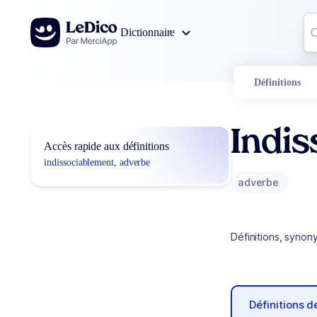
Aller au contenu
Co
Dictionnaire
0
r
Définitions
Indi
Accès rapide aux définitions
indissociablement, adverbe
adverbe
Définitions, synon
Définitions 