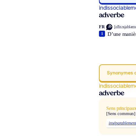
indissociablem
adverbe
FR
[ɛ̃disɔsjabləmɑ
D’une manièr
1
Synonymes 
indissociablem
adverbe
Sens principau
[Sens commun]
inséparablemen