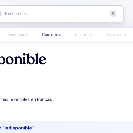
mmencez à chercher un mot dans le dictionnaire :
S
esults found.
Synonymes
Contraires
Locutions
Expressions
ponible
ymes, exemples en français
de
“indisponible“