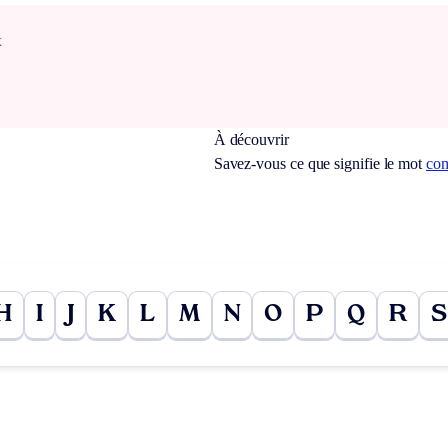
x
À découvrir
Savez-vous ce que signifie le mot
com
H
I
J
K
L
M
N
O
P
Q
R
S