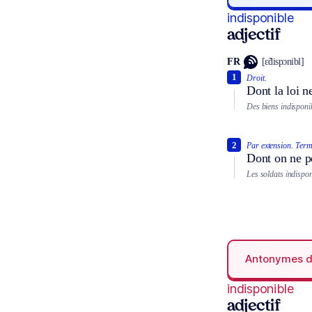
indisponible
adjectif
FR
[ɛ̃dispɔnibl]
1
Droit.
Dont la loi n
Des biens indisponi
2
Par extension.
Terme
Dont on ne pe
Les soldats indispon
Antonymes 
indisponible
adjectif