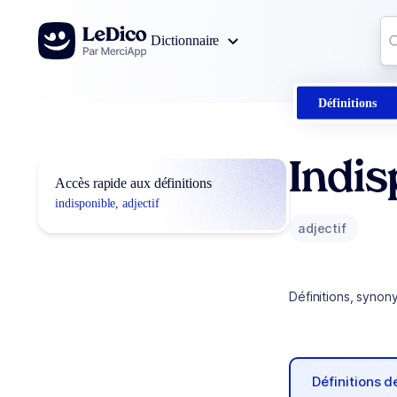
Aller au contenu
Co
Dictionnaire
0
r
Définitions
Indis
Accès rapide aux définitions
indisponible, adjectif
adjectif
Définitions, synon
Définitions 