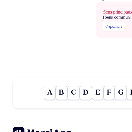
Sens principau
[Sens commun]
disponible
A
B
C
D
E
F
G