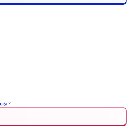
oga
?