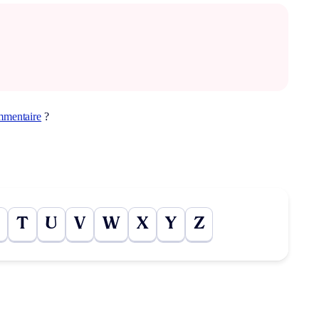
mentaire
?
T
U
V
W
X
Y
Z