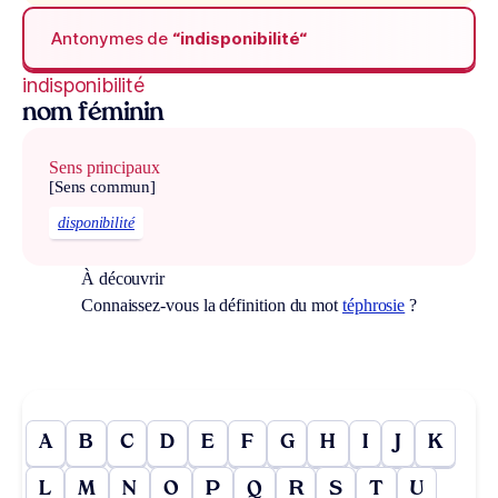
Antonymes de
“indisponibilité“
indisponibilité
nom féminin
Sens principaux
[Sens commun]
disponibilité
À découvrir
Connaissez-vous la définition du mot
téphrosie
?
A
B
C
D
E
F
G
H
I
J
K
L
M
N
O
P
Q
R
S
T
U