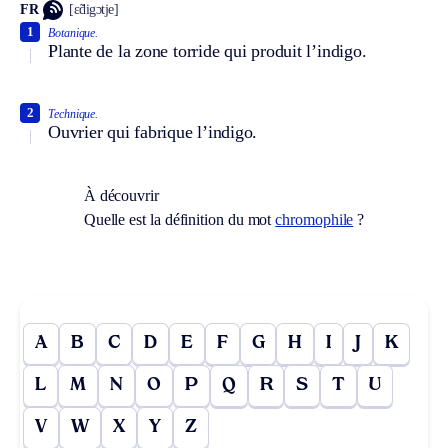
FR
[ɛ̃digɔtje]
1
Botanique.
Plante de la zone torride qui produit l’indigo.
2
Technique.
Ouvrier qui fabrique l’indigo.
À découvrir
Quelle est la définition du mot
chromophile
?
A
B
C
D
E
F
G
H
I
J
K
L
M
N
O
P
Q
R
S
T
U
V
W
X
Y
Z