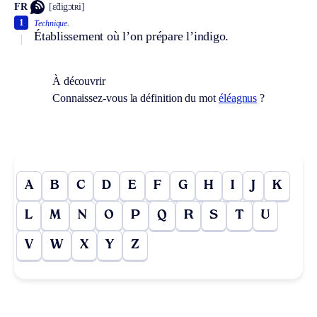
FR
[ɛ̃digɔtʀi]
1
Technique.
Établissement où l’on prépare l’indigo.
À découvrir
Connaissez-vous la définition du mot
éléagnus
?
A
B
C
D
E
F
G
H
I
J
K
L
M
N
O
P
Q
R
S
T
U
V
W
X
Y
Z