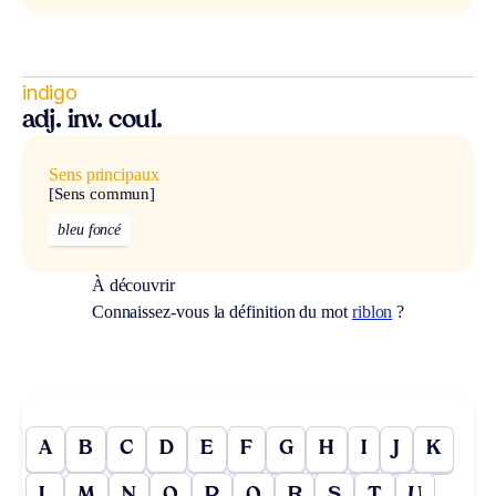
indigo
adj. inv. coul.
Sens principaux
[Sens commun]
bleu foncé
À découvrir
Connaissez-vous la définition du mot
riblon
?
A
B
C
D
E
F
G
H
I
J
K
L
M
N
O
P
Q
R
S
T
U