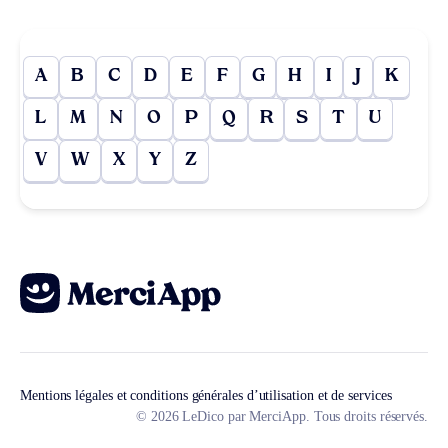
A
B
C
D
E
F
G
H
I
J
K
L
M
N
O
P
Q
R
S
T
U
V
W
X
Y
Z
Mentions légales et conditions générales d’utilisation et de services
© 2026 LeDico par MerciApp. Tous droits réservés.