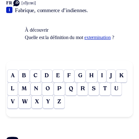
FR
[ɛ̃djɛnʀi]
Fabrique, commerce d’indiennes.
1
À découvrir
Quelle est la définition du mot
extermination
?
A
B
C
D
E
F
G
H
I
J
K
L
M
N
O
P
Q
R
S
T
U
V
W
X
Y
Z