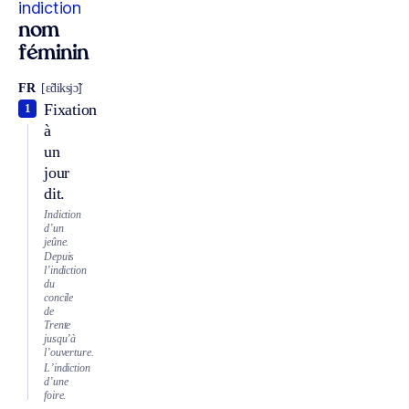
indiction
nom
féminin
FR
[ɛ̃diksjɔ̃]
Fixation
1
à
un
jour
dit.
Indiction
d’un
jeûne.
Depuis
l’indiction
du
concile
de
Trente
jusqu’à
l’ouverture.
L’indiction
d’une
foire.