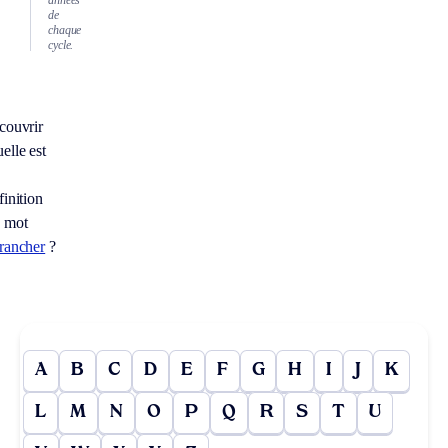
années
de
chaque
cycle.
couvrir
elle est
finition
 mot
rancher
?
A
B
C
D
E
F
G
H
I
J
K
L
M
N
O
P
Q
R
S
T
U