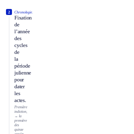
2
Chronologie.
Fixation
de
l’année
des
cycles
de
la
période
julienne
pour
dater
les
actes.
Première
indiction,
→ la
première
des
quinze