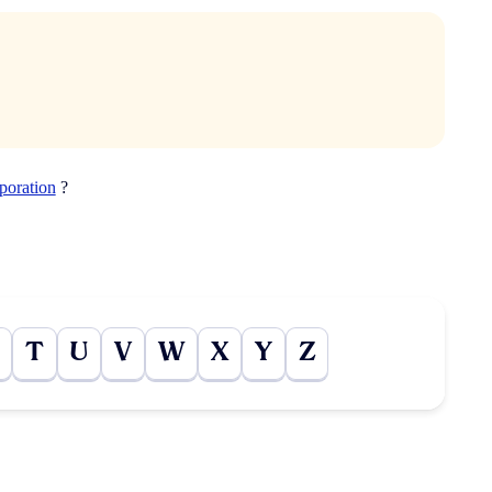
poration
?
T
U
V
W
X
Y
Z