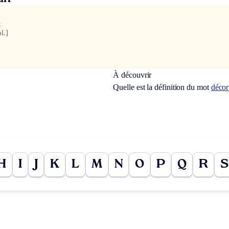
x
l.]
À découvrir
Quelle est la définition du mot
décor
H
I
J
K
L
M
N
O
P
Q
R
S