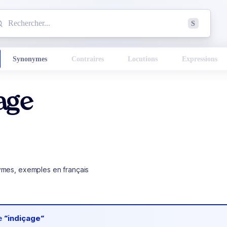
mmencez à chercher un mot dans le dictionnaire :
S
esults found.
Synonymes
Contraires
Locutions
Expressions
age
ymes, exemples en français
de
“indiçage“