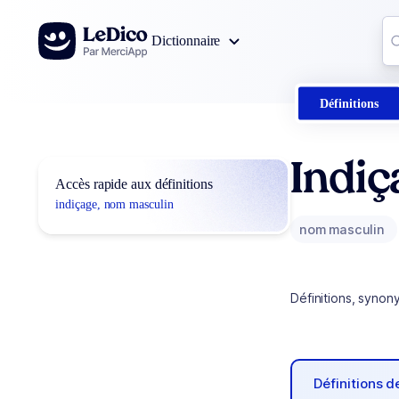
Aller au contenu
Co
Dictionnaire
0
r
Définitions
Indiç
Accès rapide aux définitions
indiçage, nom masculin
nom masculin
Définitions, synon
Définitions 