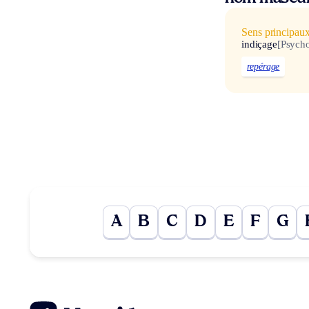
Sens principau
indiçage
[Psycho
repérage
A
B
C
D
E
F
G