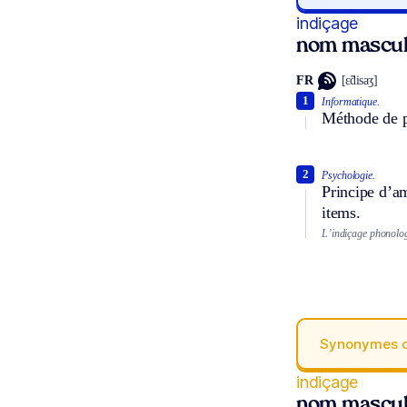
indiçage
nom mascul
FR
[ɛ̃disaʒ]
1
Informatique.
Méthode de p
2
Psychologie.
Principe d’am
items.
L’indiçage phonologi
Synonymes 
indiçage
nom mascul