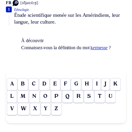
FR
[ɛ̃djanɔlɔʒi]
1
Ethnologie.
Étude scientifique menée sur les Amérindiens, leur
langue, leur culture.
À découvrir
Connaissez-vous la définition du mot
kermesse
?
A
B
C
D
E
F
G
H
I
J
K
L
M
N
O
P
Q
R
S
T
U
V
W
X
Y
Z