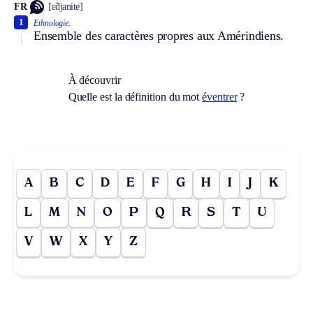
FR
[ɛ̃djanite]
1
Ethnologie.
Ensemble des caractères propres aux Amérindiens.
À découvrir
Quelle est la définition du mot
éventrer
?
A
B
C
D
E
F
G
H
I
J
K
L
M
N
O
P
Q
R
S
T
U
V
W
X
Y
Z