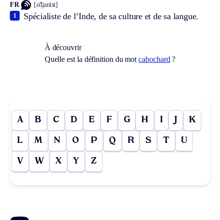
FR
[ɛ̃djanist]
Spécialiste de l’Inde, de sa culture et de sa langue.
1
À découvrir
Quelle est la définition du mot
cabochard
?
A
B
C
D
E
F
G
H
I
J
K
L
M
N
O
P
Q
R
S
T
U
V
W
X
Y
Z