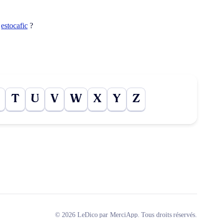
t
estocafic
?
T
U
V
W
X
Y
Z
© 2026 LeDico par MerciApp. Tous droits réservés.