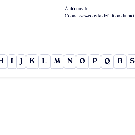
À découvrir
Connaissez-vous la définition du mo
H
I
J
K
L
M
N
O
P
Q
R
S