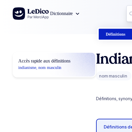
Aller au contenu
Co
Dictionnaire
0
r
Définitions
Indi
Accès rapide aux définitions
indianisme, nom masculin
nom masculin
Définitions, synon
Définitions 