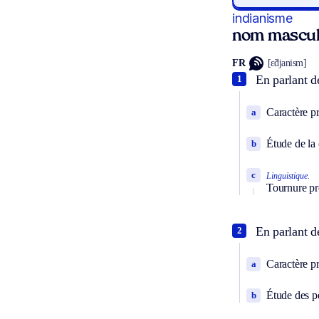
indianisme
nom mascul
FR
[ɛ̃djanism]
En parlant de
1
Caractère pr
a
Étude de la 
b
c
Linguistique.
Tournure pr
En parlant d
2
Caractère pr
a
Étude des pe
b