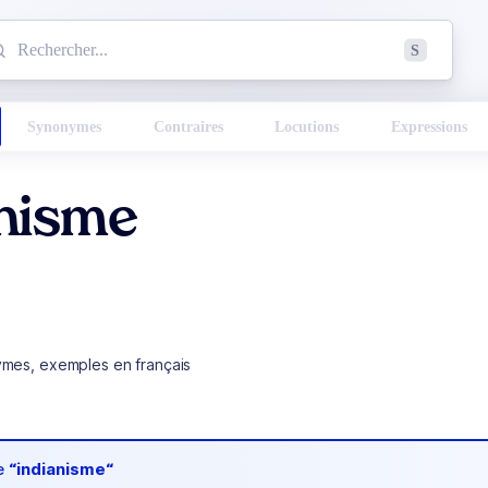
mmencez à chercher un mot dans le dictionnaire :
S
esults found.
Synonymes
Contraires
Locutions
Expressions
anisme
ymes, exemples en français
de
“indianisme“