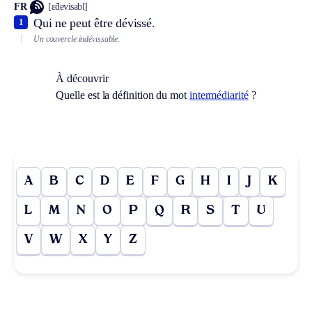
FR
[ɛ̃devisabl]
Qui ne peut être dévissé.
1
Un couvercle indévissable.
À découvrir
Quelle est la définition du mot
intermédiarité
?
A
B
C
D
E
F
G
H
I
J
K
L
M
N
O
P
Q
R
S
T
U
V
W
X
Y
Z