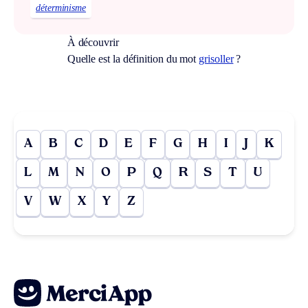
déterminisme
À découvrir
Quelle est la définition du mot
grisoller
?
A
B
C
D
E
F
G
H
I
J
K
L
M
N
O
P
Q
R
S
T
U
V
W
X
Y
Z