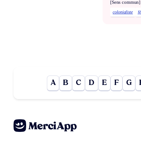
[Sens commun]
colonialiste
f
A
B
C
D
E
F
G