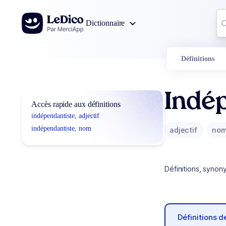
Aller au contenu
Co
Dictionnaire
0
r
Définitions
Indé
Accès rapide aux définitions
indépendantiste, adjectif
indépendantiste, nom
adjectif
no
Définitions, synon
Définitions 