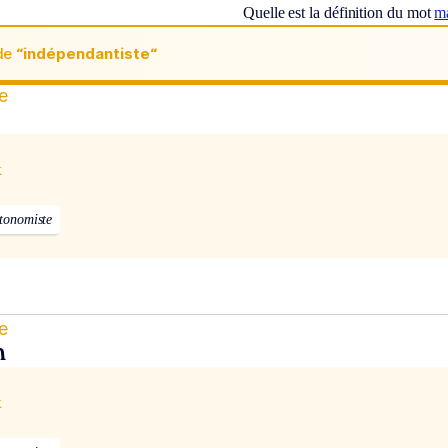
Quelle est la définition du mot
m
de
“indépendantiste“
e
x
tonomiste
e
n
x