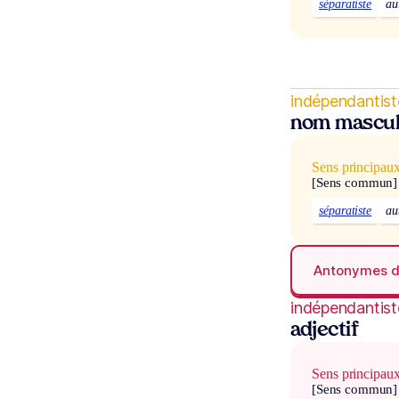
séparatiste
au
indépendantist
nom mascul
Sens principau
[Sens commun]
séparatiste
au
Antonymes 
indépendantist
adjectif
Sens principau
[Sens commun]