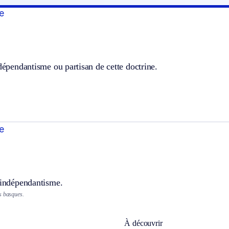
e
ndépendantisme ou partisan de cette doctrine.
e
’indépendantisme.
s basques.
À découvrir