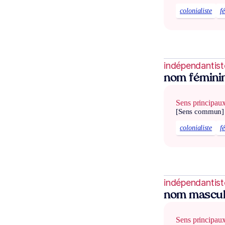
colonialiste
f
indépendantist
nom fémini
Sens principau
[Sens commun]
colonialiste
f
indépendantist
nom mascul
Sens principau