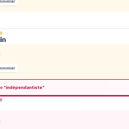
tonomiste
e
in
x
tonomiste
de
“indépendantiste“
e
x