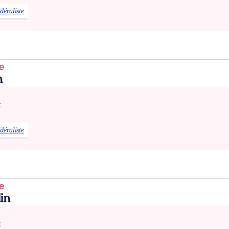
édéraliste
e
n
x
édéraliste
e
in
x