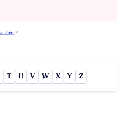
au-frère
?
T
U
V
W
X
Y
Z