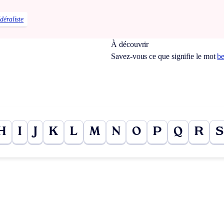
édéraliste
À découvrir
Savez-vous ce que signifie le mot
be
H
I
J
K
L
M
N
O
P
Q
R
S