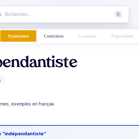
mmencez à chercher un mot dans le dictionnaire :
S
esults found.
Synonymes
Contraires
Locutions
Expressions
pendantiste
m
ymes, exemples en français
de
“indépendantiste“