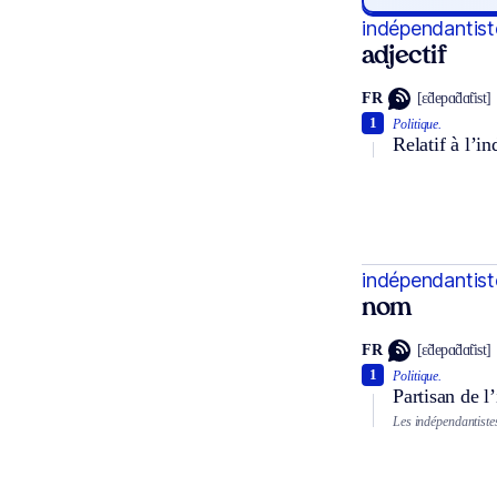
indépendantist
adjectif
FR
[ɛ̃depɑ̃dɑ̃tist]
1
Politique.
Relatif à l’i
indépendantist
nom
FR
[ɛ̃depɑ̃dɑ̃tist]
1
Politique.
Partisan de l
Les indépendantiste