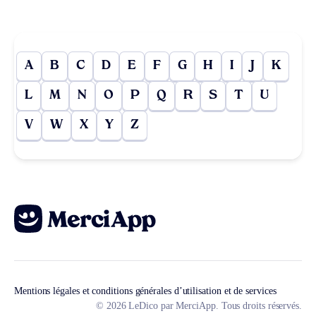
A
B
C
D
E
F
G
H
I
J
K
L
M
N
O
P
Q
R
S
T
U
V
W
X
Y
Z
Mentions légales et conditions générales d’utilisation et de services
© 2026 LeDico par MerciApp. Tous droits réservés.