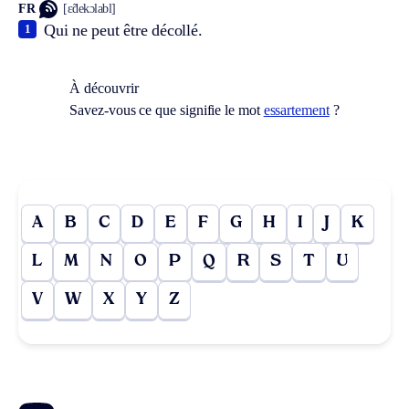
FR
[ɛ̃dekɔlabl]
Qui ne peut être décollé.
1
À découvrir
Savez-vous ce que signifie le mot
essartement
?
A
B
C
D
E
F
G
H
I
J
K
L
M
N
O
P
Q
R
S
T
U
V
W
X
Y
Z