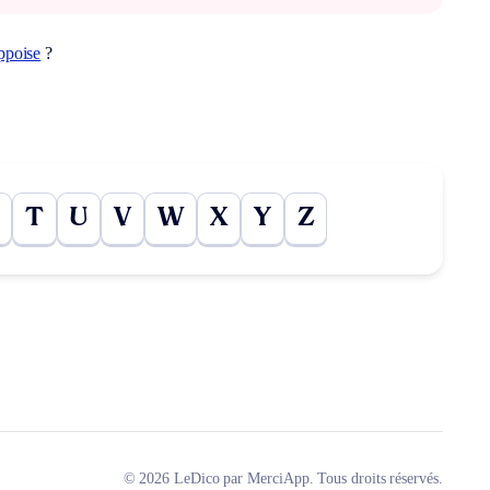
ppoise
?
T
U
V
W
X
Y
Z
© 2026 LeDico par MerciApp. Tous droits réservés.