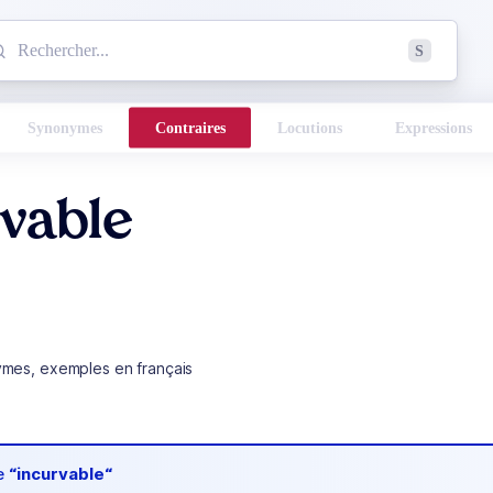
mmencez à chercher un mot dans le dictionnaire :
S
esults found.
Synonymes
Contraires
Locutions
Expressions
vable
ymes, exemples en français
de
“incurvable“