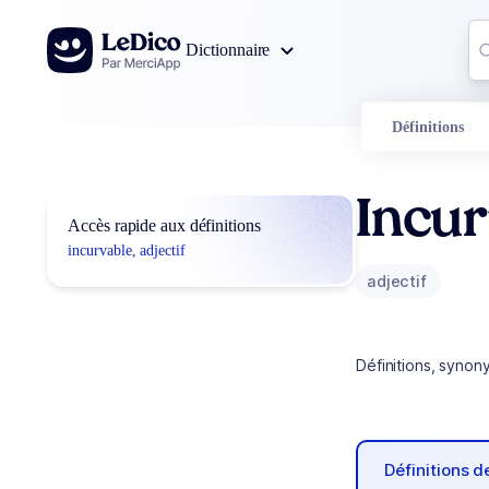
Aller au contenu
Co
Dictionnaire
0
r
Définitions
Incur
Accès rapide aux définitions
incurvable, adjectif
adjectif
Définitions, synon
Définitions 