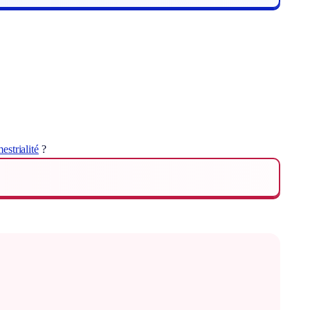
mestrialité
?