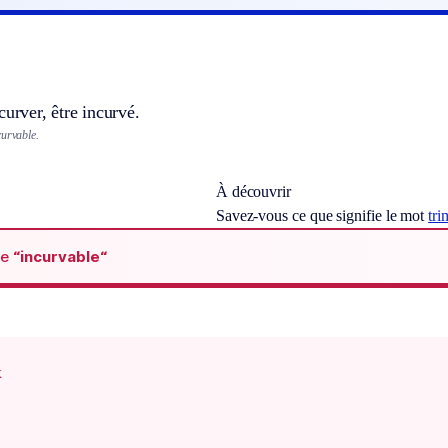
curver, être incurvé.
curvable.
À découvrir
Savez-vous ce que signifie le mot
tri
de
“incurvable“
x