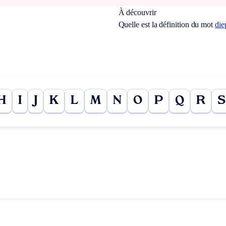
À découvrir
Quelle est la définition du mot
die
H
I
J
K
L
M
N
O
P
Q
R
S