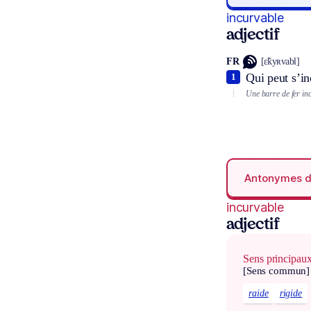
incurvable
adjectif
FR
[ɛ̃kyʀvabl]
Qui peut s’in
1
Une barre de fer in
Antonymes 
incurvable
adjectif
Sens principau
[Sens commun]
raide
rigide