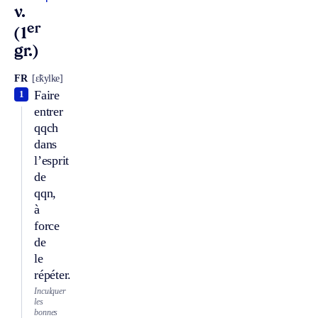
v.
er
(1
gr.)
FR
[ɛ̃kylke]
Faire
1
entrer
qqch
dans
l’esprit
de
qqn,
à
force
de
le
répéter.
Inculquer
les
bonnes