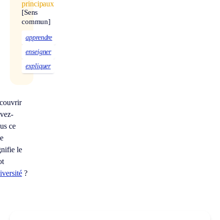
principaux
[Sens
commun]
apprendre
enseigner
expliquer
couvrir
vez-
us ce
e
gnifie le
ot
iversité
?