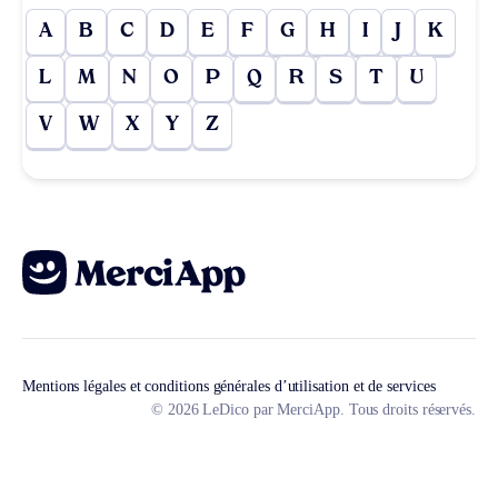
A
B
C
D
E
F
G
H
I
J
K
L
M
N
O
P
Q
R
S
T
U
V
W
X
Y
Z
Mentions légales et conditions générales d’utilisation et de services
© 2026 LeDico par MerciApp. Tous droits réservés.