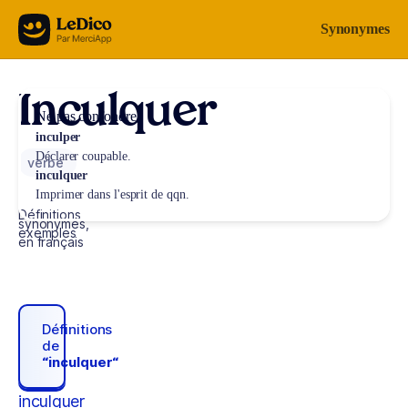
Aller au contenu
Synonymes
Inculquer
Ne pas confondre
inculper
Déclarer coupable.
verbe
inculquer
Imprimer dans l'esprit de qqn.
Définitions,
synonymes,
exemples
en français
Définitions
de
“inculquer“
inculquer