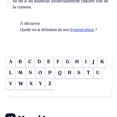
Se dit d’un matériau insuffisamment chauffé lors de
la cuisson.
À découvrir
Quelle est la définition du mot
hypersécrétion
?
A
B
C
D
E
F
G
H
I
J
K
L
M
N
O
P
Q
R
S
T
U
V
W
X
Y
Z