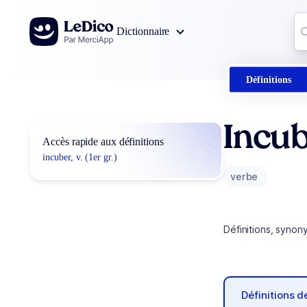
Aller au contenu
Co
Dictionnaire
0
r
Définitions
Incu
Accès rapide aux définitions
incuber, v. (1er gr.)
verbe
Définitions, synon
Définitions 