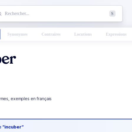
mmencez à chercher un mot dans le dictionnaire :
S
esults found.
Synonymes
Contraires
Locutions
Expressions
ber
ymes, exemples en français
de
“incuber“