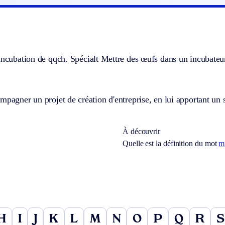
’incubation de qqch.
Spécialt
Mettre des œufs dans un incubateu
mpagner un projet de création d'entreprise, en lui apportant un s
À découvrir
Quelle est la définition du mot
m
H
I
J
K
L
M
N
O
P
Q
R
S