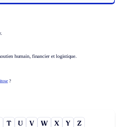
r.
outien humain, financier et logistique.
itose
?
T
U
V
W
X
Y
Z