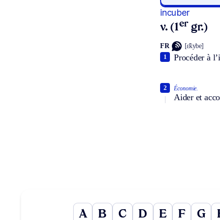
incuber
er
v. (1
gr.)
FR
[ɛ̃kybe]
Procéder à l
1
2
Économie.
Aider et acco
A
B
C
D
E
F
G