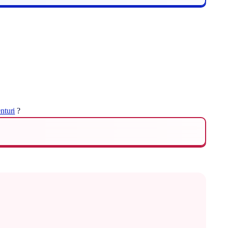
nturi
?