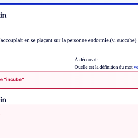
in
accouplait en se plaçant sur la personne endormie.
(v. succube)
À découvrir
Quelle est la définition du mot
ve
de
“incube“
in
x