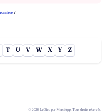
ronnière
?
T
U
V
W
X
Y
Z
© 2026 LeDico par MerciApp. Tous droits réservés.