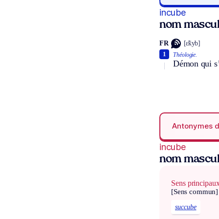
incube
nom mascul
FR
[ɛ̃kyb]
1
Théologie.
Démon qui s’
Antonymes 
incube
nom mascul
Sens principau
[Sens commun]
succube