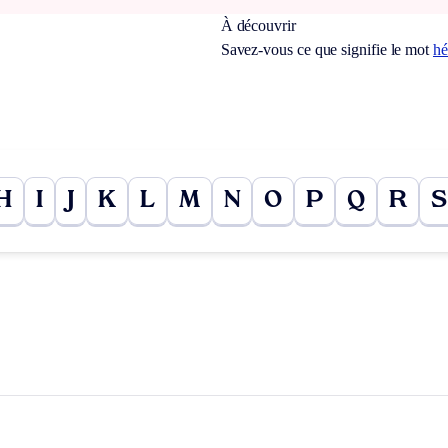
À découvrir
Savez-vous ce que signifie le mot
hé
H
I
J
K
L
M
N
O
P
Q
R
S