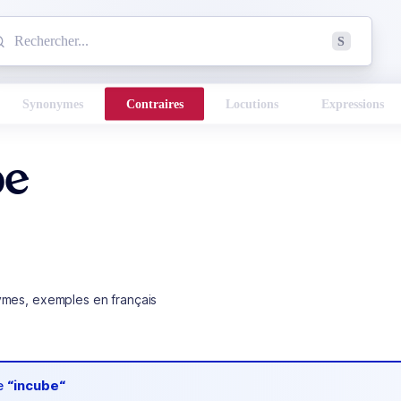
mmencez à chercher un mot dans le dictionnaire :
S
esults found.
Synonymes
Contraires
Locutions
Expressions
be
ymes, exemples en français
de
“incube“