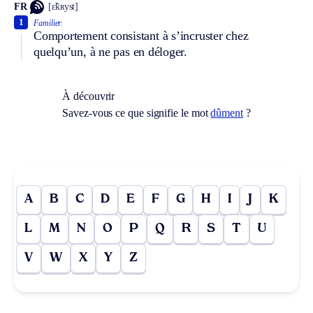
FR
[ɛ̃kʀyst]
1
Familier.
Comportement consistant à s’incruster chez
quelqu’un, à ne pas en déloger.
À découvrir
Savez-vous ce que signifie le mot
dûment
?
A
B
C
D
E
F
G
H
I
J
K
L
M
N
O
P
Q
R
S
T
U
V
W
X
Y
Z