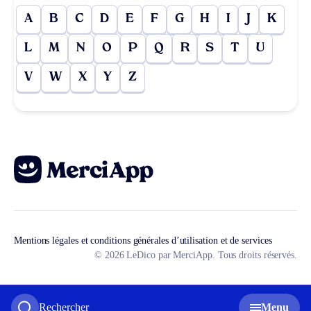
A
B
C
D
E
F
G
H
I
J
K
L
M
N
O
P
Q
R
S
T
U
V
W
X
Y
Z
Mentions légales et conditions générales d’utilisation et de services
© 2026 LeDico par MerciApp. Tous droits réservés.
Rechercher
Menu