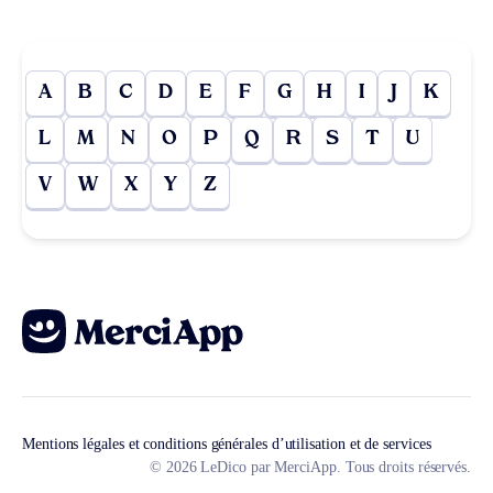
A
B
C
D
E
F
G
H
I
J
K
L
M
N
O
P
Q
R
S
T
U
V
W
X
Y
Z
Mentions légales et conditions générales d’utilisation et de services
© 2026 LeDico par MerciApp. Tous droits réservés.