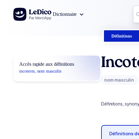
Aller au contenu
Co
Dictionnaire
0
r
Définitions
Inco
Accès rapide aux définitions
incoterm, nom masculin
nom masculin
Définitions, synon
Définitions 