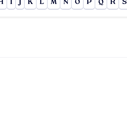
H
I
J
K
L
M
N
O
P
Q
R
S