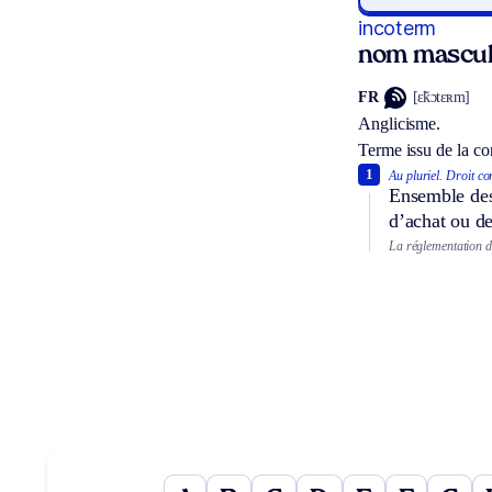
incoterm
nom mascul
FR
[ɛ̃kɔtɛʀm]
Anglicisme.
Terme issu de la con
1
Au pluriel.
Droit co
Ensemble des 
d’achat ou de
La réglementation d