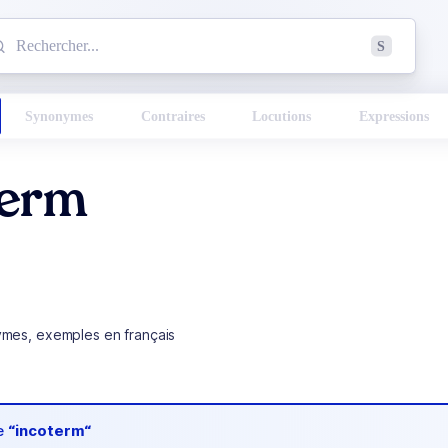
mmencez à chercher un mot dans le dictionnaire :
S
esults found.
Synonymes
Contraires
Locutions
Expressions
term
ymes, exemples en français
de
“incoterm“