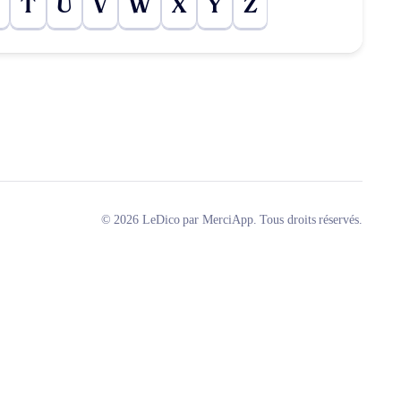
T
U
V
W
X
Y
Z
© 2026 LeDico par MerciApp. Tous droits réservés.