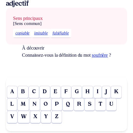
adjectif
Sens principaux
[Sens commun]
copiable
imitable
falsifiable
À découvrir
Connaissez-vous la définition du mot
soufrière
?
A
B
C
D
E
F
G
H
I
J
K
L
M
N
O
P
Q
R
S
T
U
V
W
X
Y
Z