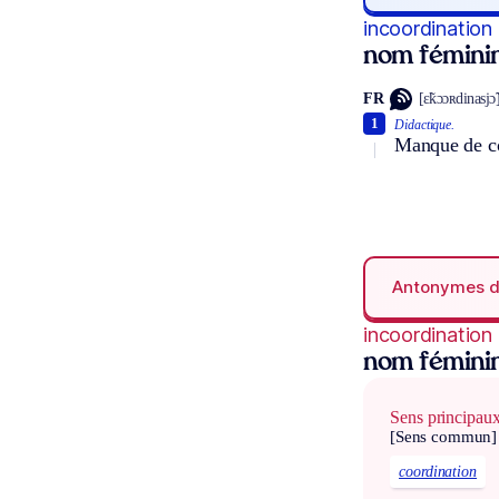
incoordination
nom fémini
FR
[ɛ̃kɔɔʀdinasjɔ̃
1
Didactique.
Manque de co
Antonymes 
incoordination
nom fémini
Sens principau
[Sens commun]
coordination