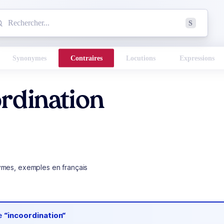
mmencez à chercher un mot dans le dictionnaire :
S
esults found.
Synonymes
Contraires
Locutions
Expressions
rdination
ymes, exemples en français
de
“incoordination“