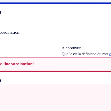
n
]
ordination.
À découvrir
Quelle est la définition du mot
c
de
“incoordination“
n
x