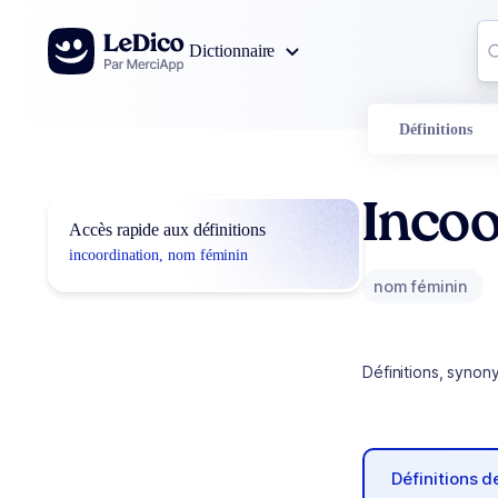
Aller au contenu
Co
Dictionnaire
0
r
Définitions
Incoo
Accès rapide aux définitions
incoordination, nom féminin
nom féminin
Définitions, synon
Définitions 