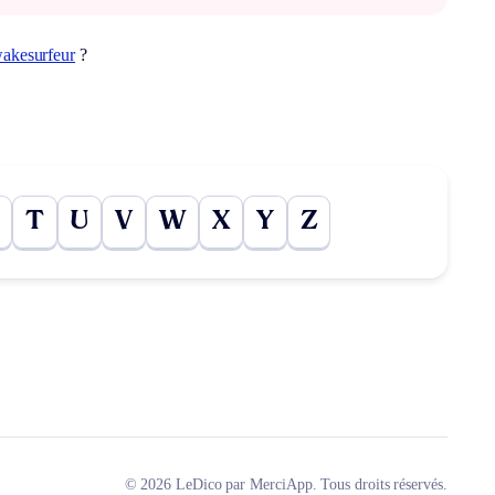
akesurfeur
?
T
U
V
W
X
Y
Z
© 2026 LeDico par MerciApp. Tous droits réservés.