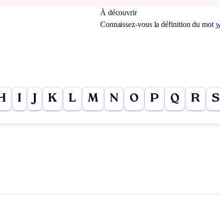
À découvrir
Connaissez-vous la définition du mot
w
H
I
J
K
L
M
N
O
P
Q
R
S