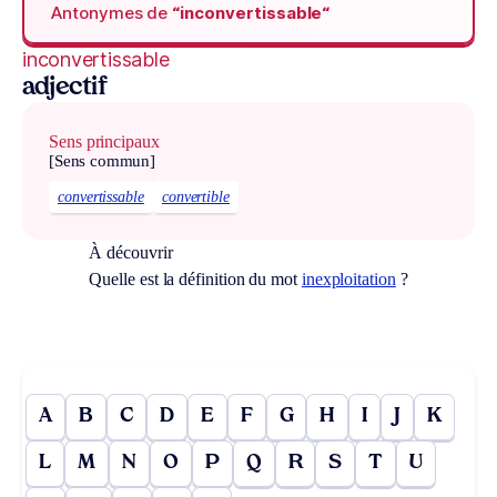
Antonymes de
“inconvertissable“
inconvertissable
adjectif
Sens principaux
[Sens commun]
convertissable
convertible
À découvrir
Quelle est la définition du mot
inexploitation
?
A
B
C
D
E
F
G
H
I
J
K
L
M
N
O
P
Q
R
S
T
U