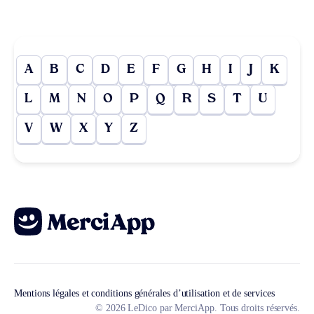
A
B
C
D
E
F
G
H
I
J
K
L
M
N
O
P
Q
R
S
T
U
V
W
X
Y
Z
Mentions légales et conditions générales d’utilisation et de services
© 2026 LeDico par MerciApp. Tous droits réservés.