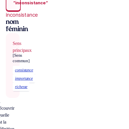
“inconsistance“
inconsistance
nom
féminin
Sens
principaux
[Sens
commun]
consistance
importance
richesse
À
écouvrir
uelle
st la
éfinition