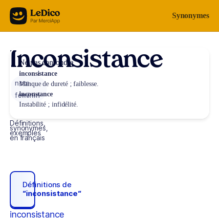
Aller au contenu
Synonymes
Inconsistance
Ne pas confondre
inconsistance
nom
Manque de dureté ; faiblesse.
inconstance
féminin
Instabilité ; infidélité.
Définitions,
synonymes,
exemples
en français
Définitions de
“inconsistance“
inconsistance