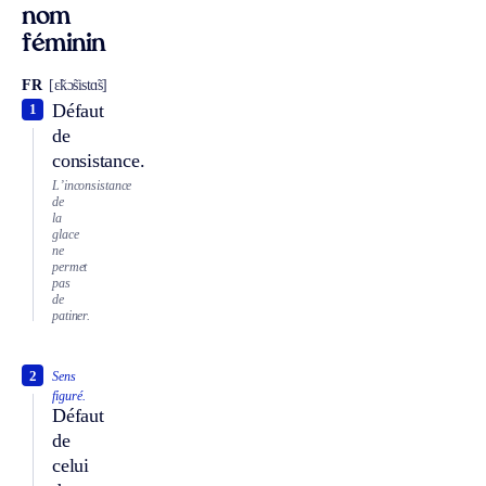
nom
féminin
FR
[ɛ̃kɔ̃sistɑ̃s]
Défaut
1
de
consistance.
L’inconsistance
de
la
glace
ne
permet
pas
de
patiner.
2
Sens
figuré.
Défaut
de
celui