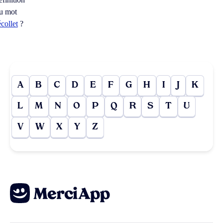
u mot
écollet
?
A
B
C
D
E
F
G
H
I
J
K
L
M
N
O
P
Q
R
S
T
U
V
W
X
Y
Z