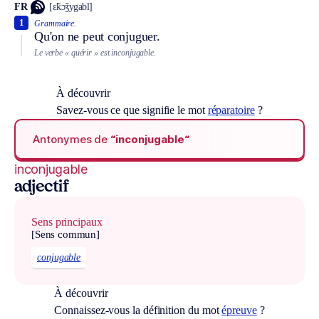
FR
[ɛ̃kɔ̃ʒygabl]
1
Grammaire.
Qu'on ne peut conjuguer.
Le verbe « quérir » est inconjugable.
À découvrir
Savez-vous ce que signifie le mot
réparatoire
?
Antonymes de
“inconjugable“
inconjugable
adjectif
Sens principaux
[Sens commun]
conjugable
À découvrir
Connaissez-vous la définition du mot
épreuve
?