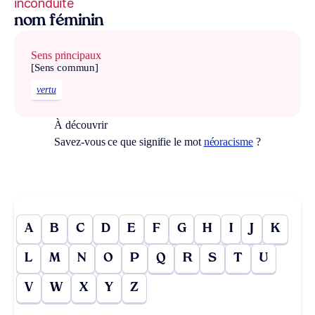
inconduite
nom féminin
Sens principaux
[Sens commun]
vertu
À découvrir
Savez-vous ce que signifie le mot
néoracisme
?
A
B
C
D
E
F
G
H
I
J
K
L
M
N
O
P
Q
R
S
T
U
V
W
X
Y
Z