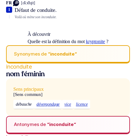
FR
[ɛ̃kɔ̃dɥit]
Défaut de conduite.
1
Voilà où mène son inconduite.
À découvrir
Quelle est la définition du mot
kryptonite
?
Synonymes de
“inconduite“
inconduite
nom féminin
Sens principaux
[Sens commun]
débauche
dévergondage
vice
licence
Antonymes de
“inconduite“